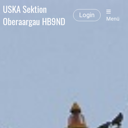
USKA Sektion
Login
Oberaargau HB9ND
Menü